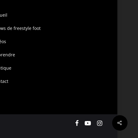
ueil
ws de freestyle foot
éos
prendre
tique
tact