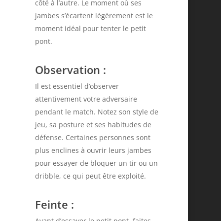
côté à l’autre. Le moment où ses
jambes s’écartent légèrement est le
moment idéal pour tenter le petit
pont.
7
Observation
:
Il est essentiel d’observer
attentivement votre adversaire
pendant le match. Notez son style de
jeu, sa posture et ses habitudes de
défense. Certaines personnes sont
plus enclines à ouvrir leurs jambes
12
pour essayer de bloquer un tir ou un
dribble, ce qui peut être exploité.
Feinte
:
Avant d’essayer le petit pont, faites