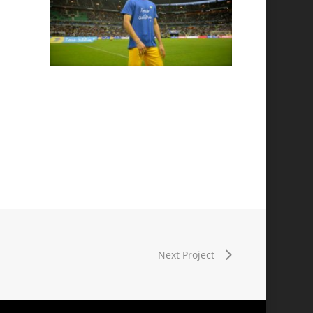
5
39
Next Project