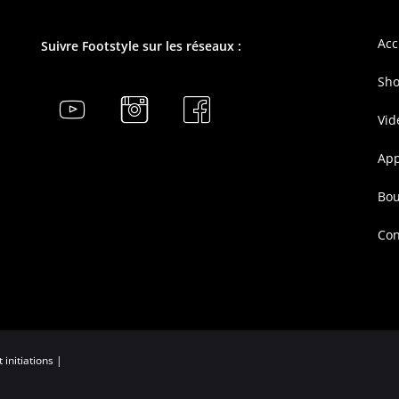
Acc
Suivre Footstyle sur les réseaux :
Sho
Vid
Ap
Bou
Con
initiations |