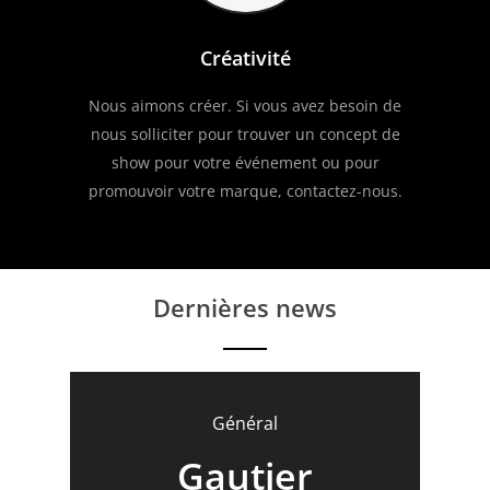
Créativité
Nous aimons créer. Si vous avez besoin de
nous solliciter pour trouver un concept de
show pour votre événement ou pour
promouvoir votre marque, contactez-nous.
Dernières news
Général
Spectacle de
Show de
Show de
Gautier
Général
Général
Général