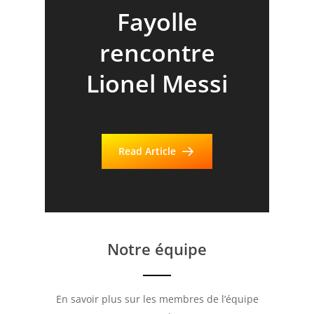
freestyle
freestyle
freestyle
Fayolle
football au
rencontre
football
foot
Lionel Messi
Groupama
artistique
Stadium
Read Article
Read Article
Read Article
Read Article
Notre équipe
En savoir plus sur les membres de l’équipe