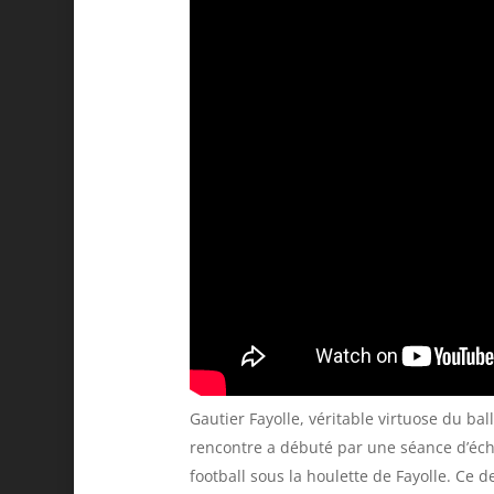
Gautier Fayolle, véritable virtuose du ba
rencontre a débuté par une séance d’écha
football sous la houlette de Fayolle. Ce