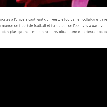
ortes à l’univers captivant du freestyle football en collaborant a
 monde de freestyle football et fondateur de Footstyle, à partager
re bien plus qu’une simple rencontre, offrant une expérience excep