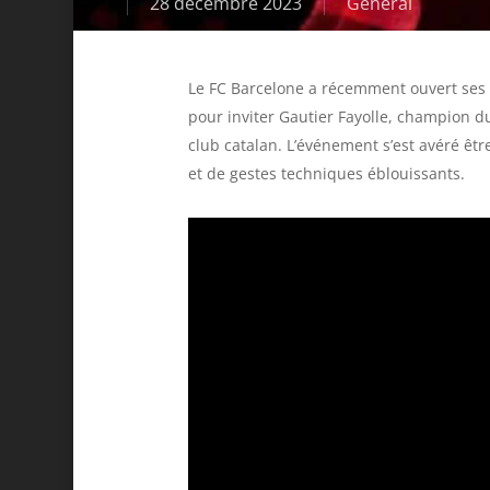
28 décembre 2023
Général
Le FC Barcelone a récemment ouvert ses p
pour inviter Gautier Fayolle, champion du
club catalan. L’événement s’est avéré êt
et de gestes techniques éblouissants.