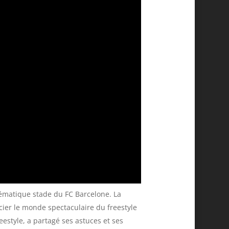
blématique stade du FC Barcelone. La
cier le monde spectaculaire du freestyle
estyle, a partagé ses astuces et ses