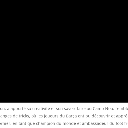
llon, a apporté sa créativité et son savoir-faire au Camp Nou, l’em
nges de tricks, où les joueurs du Barça ont pu découvrir et appré
 dernier, en tant que champion du monde et ambassadeur du foot fre