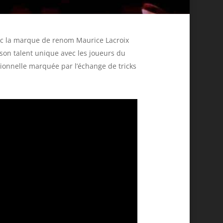
vec la marque de renom Maurice Lacroix
 son talent unique avec les joueurs du
tionnelle marquée par l’échange de tricks