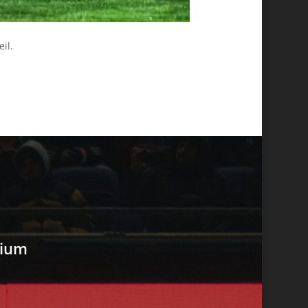
il.
dium