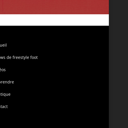
ueil
ws de freestyle foot
éos
prendre
tique
tact