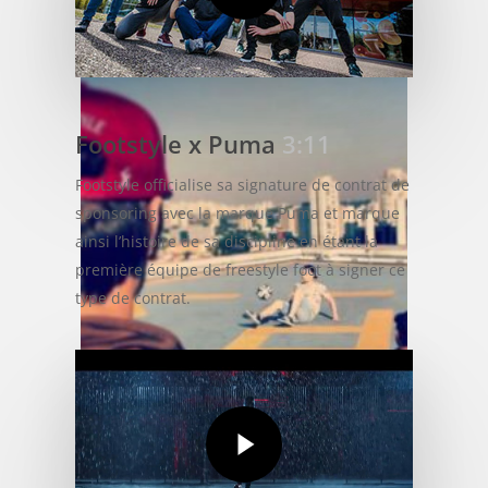
Footstyle x Puma
3:11
Footstyle officialise sa signature de contrat de
sponsoring avec la marque Puma et marque
ainsi l’histoire de sa discipline en étant la
première équipe de freestyle foot à signer ce
type de contrat.