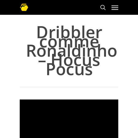
Dribbler
comme
Ronaldinho
– Hocus
Pocus