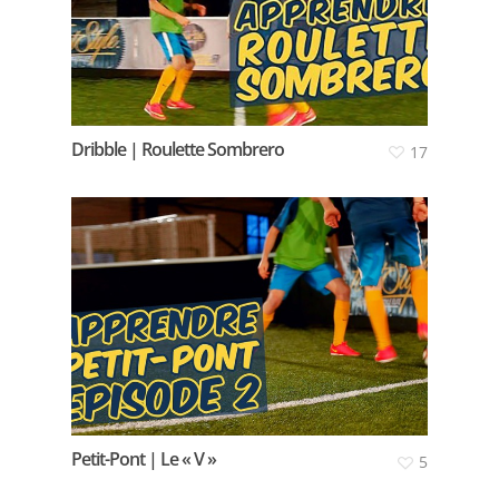
Dribble | Roulette Sombrero
17
Petit-Pont | Le « V »
5