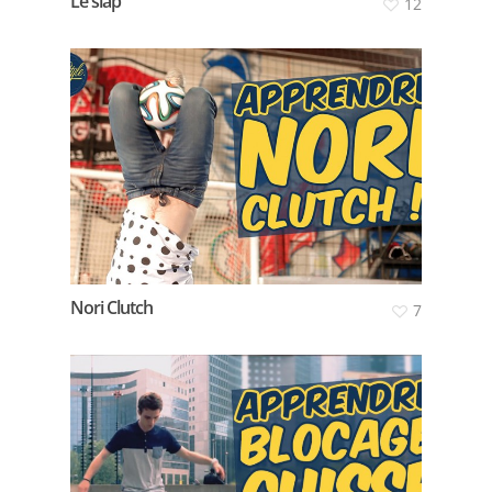
Le slap
12
Nori Clutch
7