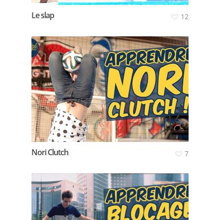
Le slap
12
Nori Clutch
7