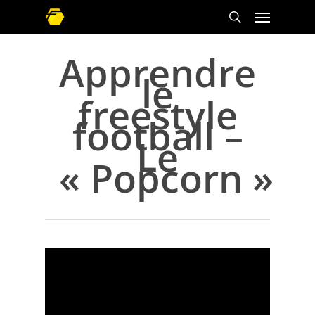
Apprendre
le
freestyle
football –
Le
« Popcorn »