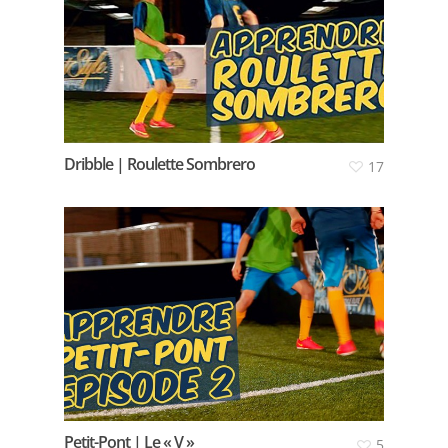
Dribble | Roulette Sombrero
17
Petit-Pont | Le « V »
5